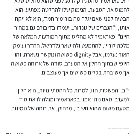
י"א. פאראמיר מהסס רק לרגע לפני שהוא מחליט שלא
לחמוס את הטבעת. הנימוק שלו להחלטה מפתיע: הוא
הבטיח לפני שאם יגלה מה בורומיר חמד, הוא לא ייקח
אותו, ו"הגברים של גונדור... יעמדו בדיבורם גם במחיר
חיינו". פאראמיר לא מחליט מתוך המודעות המלאה של
מלכת לוריין, להתמעט ולהישאר גלדריאל. ההדר ועומק
האור נעלמו, אבל dignity פשוטה ונוקשה נשארה. זהו
היופי שבתוך החלון אל המערב. סודה של ארוחה פשוטה
אך משובחת בכלים פשוטים אך מעוצבים.
י"ב. והפשטות הזו, למרות כל ההסתייגויות, היא חלון
למערב. סאם נותן אמון בפאראמיר ומגלה לו את סוד
מסעם משום שהוא חש בו, מרחוק, את רוחה של נומינור.
______