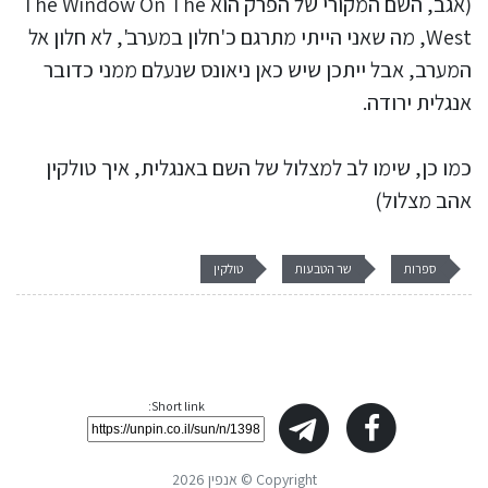
(אגב, השם המקורי של הפרק הוא The Window On The
West, מה שאני הייתי מתרגם כ'חלון במערב', לא חלון אל
המערב, אבל ייתכן שיש כאן ניאונס שנעלם ממני כדובר
אנגלית ירודה.
כמו כן, שימו לב למצלול של השם באנגלית, איך טולקין
אהב מצלול)
ספרות
שר הטבעות
טולקין
Short link:
Copyright © אנפין 2026