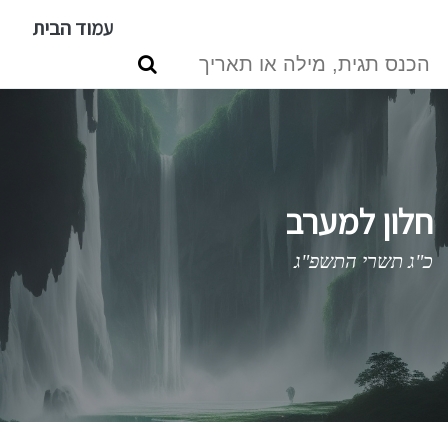
דילוג
עמוד הבית
לתוכן
העיקרי
חלון למערב
כ"ג תשרי התשפ"ג