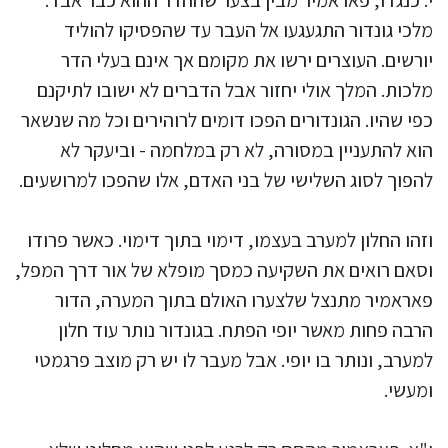
י. כנגדו, פאראמיר מבין בצער שההדר ההוא כבר אבד.
מלכי גונדור התגעגעו אל העבר עד שהפסיקו להוליד
יורשים. העוצרים ירשו את מקומם אך אינם בעלי הדר
מלכות. המלך אולי יחזור אבל הדברים לא ישובו לתיקנם
כפי שהיו. הגונדורים הפכו דומים לרוהירים וכל מה שנשאר
הוא להתעניין במסורה, לא רק במלחמה - וביעקר לא
להפוך לסוג השלישי של בני האדם, אלו שהפכו למרושעים.
וזהו החלון למערב בעצמו, דימוי בתוך דימוי. כאשר פרודו
וסאם רואים את השקיעה כמסך מופלא של אור דרך המפל,
פאראמיר מתנצל שלצערו האולם בתוך המערה, הדור
הרבה פחות מאשר יופי הפתח. בגונדור נותר עוד חלון
למערב, ונותר בו יופי. אבל מעבר לו יש רק מוצב פרגמטי
ומעשי.