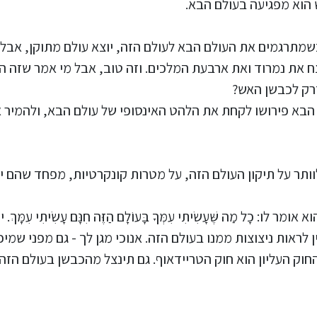
 הוא מפגיעה בעולם הבא.
כשמתרגמים את העולם הבא לעולם הזה, יוצא עולם מתוקן, אב
 את נמרוד ואת ארבעת המלכים. וזה טוב, אבל מי אמר שזה הכ
רק לכבשן האש?
הבא פירושו לקחת את הלהט האינסופי של עולם הבא, ולהמיר א
 לוותר על תיקון העולם הזה, על מטרות קונקרטיות, מפחד שהם 
: כָל מַה שֶּׁעָשִׂיתִי עִמְּךָ בָּעוֹלָם הַזֶּה חִנָּם עָשִׂיתִי עִמ
 לראות ניצוצות ממנו בעולם הזה. אנוכי מגן לך - גם מפני ש
חוק העליון הוא חוק הטריידאוף. גם תינצל מהכבשן בעולם הזה