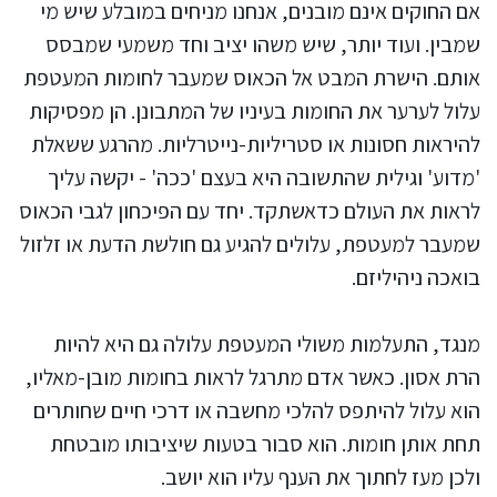
אם החוקים אינם מובנים, אנחנו מניחים במובלע שיש מי
שמבין. ועוד יותר, שיש משהו יציב וחד משמעי שמבסס
אותם. הישרת המבט אל הכאוס שמעבר לחומות המעטפת
עלול לערער את החומות בעיניו של המתבונן. הן מפסיקות
להיראות חסונות או סטריליות-נייטרליות. מהרגע ששאלת
'מדוע' וגילית שהתשובה היא בעצם 'ככה' - יקשה עליך
לראות את העולם כדאשתקד. יחד עם הפיכחון לגבי הכאוס
שמעבר למעטפת, עלולים להגיע גם חולשת הדעת או זלזול
בואכה ניהיליזם.
מנגד, התעלמות משולי המעטפת עלולה גם היא להיות
הרת אסון. כאשר אדם מתרגל לראות בחומות מובן-מאליו,
הוא עלול להיתפס להלכי מחשבה או דרכי חיים שחותרים
תחת אותן חומות. הוא סבור בטעות שיציבותו מובטחת
ולכן מעז לחתוך את הענף עליו הוא יושב.