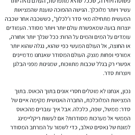
פשוטה ויחידה, שככל שהיא מתפרטת, העולם נהיה יותר
עשיר ויותר מלוכלך. הגישה ההפוכה טוענת שהמציאות
המעשית מתחילה מאי סדר ו'לכלוך', כששכבה אחר שכבה
יוצרות בועה שמאפשרת עולם יותר ויותר מסודר. העמודים
עומדים על המים והמים על הרוח: ככל שנלך יותר אחורה,
או החוצה, אל העולם המעשי כפי שהוא, נגלה שהוא יותר
אמורפי ופחות מוצק. העולם המסודר שאנחנו מדמיינים
אפשרי רק בגלל שכבות מתווכות, שמגינות מפני הבלגן
ויוצרות סדר.
נכון, אנחנו לא מוטלים חסרי אונים בתוך הכאוס. בתוך
המציאות המלוכלכת, החברה האנושית מקימה איים של
סדר: ממשל, שפה, כלכלה. אבל איך עוברים מהכאוס
הממשי אל מערכות מסודרות? אם לעשות ריקליימינג
למונח של נאסים טאלב, כדי לשמור על המרחב המסודר