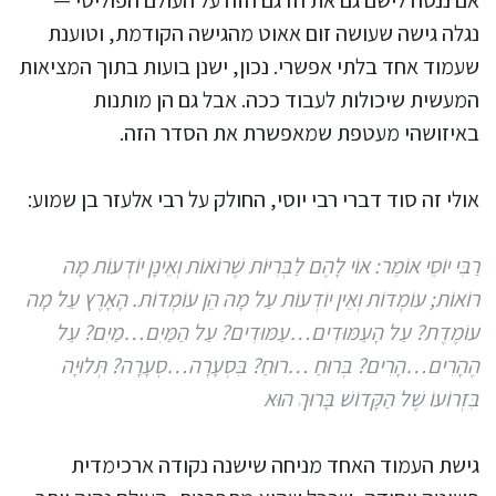
אם ננסה לישם גם את הדגם הזה על העולם הפוליטי —
נגלה גישה שעושה זום אאוט מהגישה הקודמת, וטוענת
שעמוד אחד בלתי אפשרי. נכון, ישנן בועות בתוך המציאות
המעשית שיכולות לעבוד ככה. אבל גם הן מותנות
באיזושהי מעטפת שמאפשרת את הסדר הזה.
אולי זה סוד דברי רבי יוסי, החולק על רבי אלעזר בן שמוע:
רַבִּי יוֹסֵי אוֹמֵר: אוֹי לָהֶם לַבְּרִיּוֹת שֶׁרוֹאוֹת וְאֵינָן יוֹדְעוֹת מָה
רוֹאוֹת; עוֹמְדוֹת וְאֵין יוֹדְעוֹת עַל מָה הֵן עוֹמְדוֹת. הָאָרֶץ עַל מָה
עוֹמֶדֶת? עַל הָעַמּוּדִים…עַמּוּדִים? עַל הַמַּיִם…מַיִם? עַל
הֶהָרִים…הָרִים? בְּרוּחַ …רוּחַ? בִּסְעָרָה…סְעָרָה? תְּלוּיָה
בִּזְרוֹעוֹ שֶׁל הַקָּדוֹשׁ בָּרוּךְ הוּא
גישת העמוד האחד מניחה שישנה נקודה ארכימדית