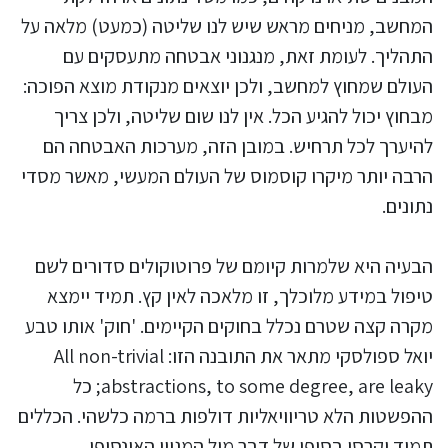
המחשב, מניחים מראש שיש לנו שליטה (כמעט) מלאה על
התהליך. לעומת זאת, מנגנוני אבטחה מתעסקים עם
העולם שמחוץ למחשב, ולכן יוצאים מנקודת מוצא הפוכה:
מבחוץ יכול להגיע הכל. אין לנו שום שליטה, ולכן צריך
להיערך לכל תרחיש. במובן הזה, מערכות האבטחה הם
הרבה יותר מיקרו קוסמוס של העולם המעשי, מאשר מסדי
נתונים.
הבעיה היא שלמרות קיומם של פרוטוקולים סדורים לשם
טיפול במידע מלוכלך, זו מלאכה לאין קץ. תמיד יימצא
מקרה קצה שטרם נכלל בחוקים הקיימים. 'חוק' אותו טבע
יואל ספולסקי מתאר את התובנה הזו: All non-trivial
abstractions, to some degree, are leaky; כל
ההפשטות הלא טריוויאליות דולפות ברמה כלשהי. הכללים
תמיד יקרסו בסופו של דבר מול המגוון האינסופי