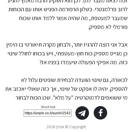
זכה לצאת מעבר לה). לכן הוא השקיע הרבה מאמץ להגיע
לרוב פרלמנטרי. כשלון הרפורמה הפגיש אותו עם הכוחות
שמעבר למעטפת, מה שהיה אמור ללמד אותו שכוח
פורמלי לא מספיק.
אבל אני רוצה להרגיז יותר, ולבחון מקרה תיאורטי בו הימין
כן מגייס מספיק כוח חוץ-מעטפתי, ויש בכוחו לחולל שינוי
כזה. מה אפיקי הפעולה שיעמדו בפניו אז?
לכאורה, גם שינוי הוועדה לבחירת שופטים עלול לא
להספיק. יהיה לו אפקט של שינוי, אך כזה שאולי יאכזב את
מי ששואפים לדמוקרטיה "על מלא". שכן הכוח לבחור
שופטים הוא בעל משמעות בתנאי שמאגר הנבחרים
Short link:
מאפשר בחירות שונות. אם הכוח לבחור נתון בידי נבחרי
ציבור, אבל בין עשרה מועמדים בעלי עמדה זהה, הבחירה
Copyright © אנפין 2026