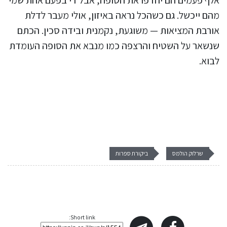
אלף פעמים הם יהדפו את הסופה, אבל די בפעם אחת שמי
מהם ייכשל. גם כשהכל נראה באיזון, אולי מעבר לדלת
אורבת המציאות — משוגעת, נקמנית ובידה סכין. הכתם
שנשאר על השטיח והרצפה כמו מנבא את הסופה העומדת
לבוא.
שרלוק הולמס
ביקורת ספרות
Short link: