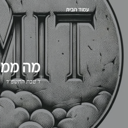
עמוד הבית
מה ממשי
ז' טבת התשפ"ד