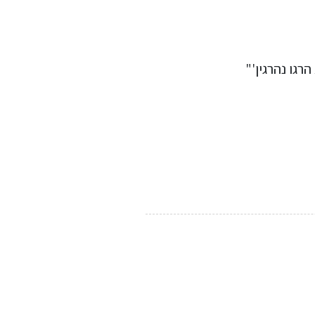
רגו נהרגין'"