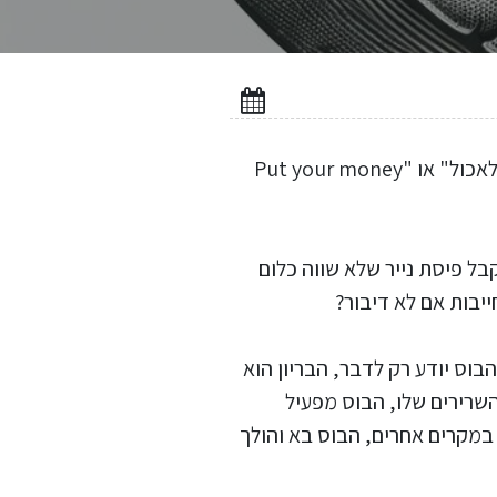
א. לכאורה התשובה מאד פשוטה ועונים אותה הרבה מכתמים כדוגמת "דיבורים כמו חול ואין מה לאכול" או "Put your money
mo) הוא לא לגמרי ממשי. אני מקבל פיסת נייר שלא שווה כלום
יבות אם לא דיבור?
בוס יודע רק לדבר, הבריון הוא
 השרירים שלו, הבוס מפעיל
 במקרים אחרים, הבוס בא והולך