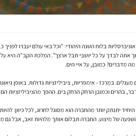
וניברסליות בלוח השנה היהודי: "וכל באי עולם יעברו לפניך כבני
ך אתה לבדך על כל יושבי תבל ארצך". המלכת הקב"ה היא על כ
ה מדברים? כמובן, על איי הים.
מעגלים. במרכז - אימפריות, ציביליזציות גדולות. באופן גיאוגר
ר, בהרים וכמובן הרחק הרחק בים. ההפך מהציביליזציות הם ה
יד יתנתק יותר מהחברה הוא מסוגל לחרוג, לכל כיוון: להיות 
שפעה של מיצוע. החברה תבלום אותך מלהיות זאב, אבל גם מל