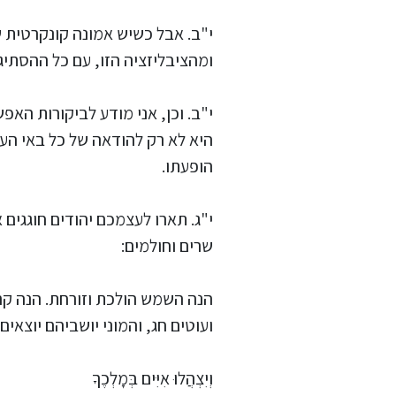
י"ב. אבל כשיש אמונה קונקרטית ש
ומהציבליזציה הזו, עם כל ההסתיגו
י"ב. וכן, אני מודע לביקורות האפ
היא לא רק להודאה של כל באי הע
הופעתו.
י"ג. תארו לעצמכם יהודים חוגגים
שרים וחולמים:
הנה השמש הולכת וזורחת. הנה קרנ
ועוטים חג, והמוני יושביהם יוצאי
וְיִצְהֲלוּ אִיִּים בְּמָלְכֶךָ