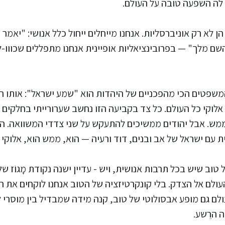
ת לה השפעה טובה על העולם.
ן לא רק אוניברסליות. אנחנו מייחלים ייחול כלל אנושי: "יאמ
ם מלך" — בפרובינציאליות אופיינית אנחנו מתפללים שכווו-ל
המשפטים הכי מהפכניים של היהדות הוא "שמע ישראל": אותו ה
אלוקי כל העולם. כל צד בקביעה הזו נחשב שערורייתי בחלקים
 ממש. אבל יהודים ממשיכים להתעקש על שני צדדי המשוואה. ה
עם ישראל של אב ובנים, דוד ורעיה — הוא, ממש הוא, אלוקי 
 טוב שיש בכל תרבות אנושית, ויש - עדיין ישנה נקודת מָגוֹז ש
לם אל הצדק. בלי קונקרטיזציה של הטוב אנחנו לוקחים את ה
לם גם מופע אבסולוטי של טוב, קנה מידה שמבדיל בין מוסרי ל
 הרֵשע.